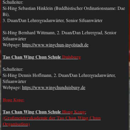
Schulleiter:
Si-Hing Sebastian Hinklein (Buddhistischer Ordinationsname: Dae
Bi),
3. Duan/Dan Lehrergradanwärter, Senior Sifuanwärter
Si-Hing Bernhard Wittmann, 2. Duan/Dan Lehrergrad, Senior
Sifuanwärter
Webpage:
https://www.wingchun-ingolstadt.de
Tao Chan Wing Chun Schule
Duisburg
Schulleiter:
Si-Hing Dennis Hoffmann, 2. Duan/Dan Lehrergradanwärter,
Sifuanwärter
Webpage:
https://www.wingchunduisburg.de
Hong Kong:
Tao Chan Wing Chun Schule
Hong Kong:
(Großmeisterakademie der Tao Chan Wing Chun
Organisation)