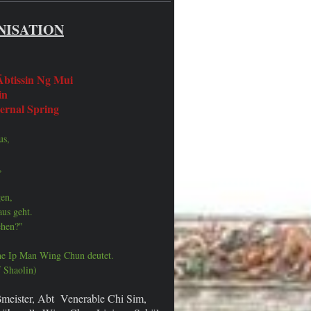
NISATION
Äbtissin Ng Mui
in
ternal Spring
us,
,
gen,
us geht.
ehen?"
he Ip Man Wing Chun deutet.
 Shaolin)
meister, Abt Venerable Chi Sim,