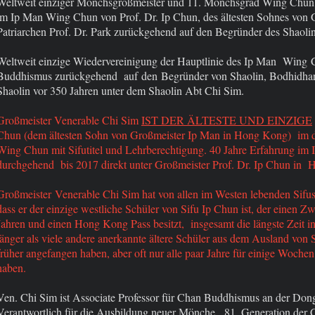
Weltweit einziger Mönchsgroßmeister und 11. Mönchsgrad Wing Chun 
im Ip Man Wing Chun von Prof. Dr. Ip Chun, des ältesten Sohnes von 
Patriarchen Prof. Dr. Park zurückgehend auf den Begründer des Shaoli
Weltweit einzige Wiedervereinigung der Hauptlinie des Ip Man Wing 
Buddhismus zurückgehend auf den Begründer von Shaolin, Bodhidha
Shaolin vor 350 Jahren unter dem Shaolin Abt Chi Sim.
Großmeister Venerable Chi Sim
IST DER ÄLTESTE UND EINZIGE
Chun (dem ältesten Sohn von Großmeister Ip Man in Hong Kong) im 
Wing Chun mit Sifutitel und Lehrberechtigung. 40 Jahre Erfahrung im
durchgehend bis 2017 direkt unter Großmeister Prof. Dr. Ip Chun in
Großmeister Venerable Chi Sim hat von allen im Westen
lebenden Sifu
dass er der einzige westliche Schüler von Sifu Ip Chun ist, der einen Z
Jahren und einen Hong Kong Pass besitzt, insgesamt die längste Zeit 
länger als viele andere anerkannte ältere Schüler aus dem Ausland von
früher angefangen haben, aber oft nur alle paar Jahre für einige Wochen
haben.
Ven. Chi Sim ist Associate Professor für Chan Buddhismus an der Don
Verantwortlich für die Ausbildung neuer Mönche, 81. Generation der 