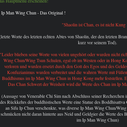
das Hauptmenü erscheinen!
Ip Man Wing Chun - Das Original !
"Shaolin ist Chan, es ist nicht Kung
(letzte Worte des letzten echten Abtes von Shaolin, der den letzten Bra
kurz vor seinem Tod).
"Leider blieben seine Worte von vielen ungehört oder wurden nicht ric
Wing Chun/Wing Tsun Schulen, egal ob im Westen oder in Hong Ko
verloren und wurden ersetzt durch den Gott des Egos und des Gelde
Konfuzianimus wurden verbreitet und die wahren Werte mit Füßen
Buddhismus im Ip Man Wing Chun in Hong Kong mehr feststellen. Es is
Das Chan Schwert der Weisheit wird die Werte des Chan im Ip M
(Aussage von Venerable Chi Sim nach Abschluss seiner Recherchen i
des Rückkehrs der buddhistischen Werte eine Statue des Boddhisattva 
an Sifu Ip Chun verschenkte, was diverse Ip Man Wing Chun/Wing T
schmücken nicht daran hinterte aus Neid und Geldgier die Werte des 
im Ip Man Wing Chun)