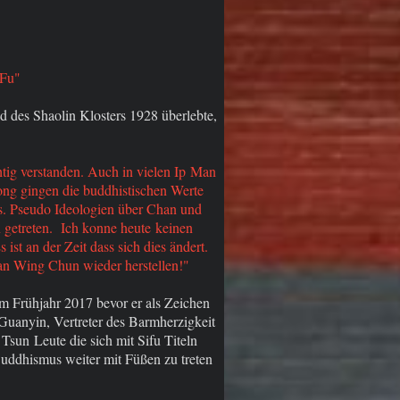
 Fu"
nd des Shaolin Klosters 1928 überlebte,
htig verstanden. Auch in vielen Ip Man
ng gingen die buddhistischen Werte
s. Pseudo Ideologien über Chan und
 getreten. Ich konne heute keinen
t an der Zeit dass sich dies ändert.
an Wing Chun wieder herstellen!"
m Frühjahr 2017 bevor er als Zeichen
Guanyin, Vertreter des Barmherzigkeit
sun Leute die sich mit Sifu Titeln
Buddhismus weiter mit Füßen zu treten