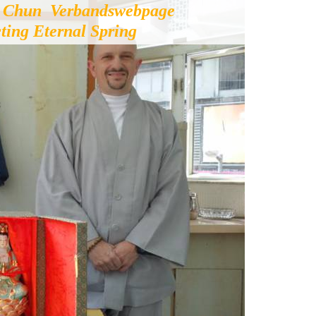
g Chun Verbandswebpage
cting Eternal Spring