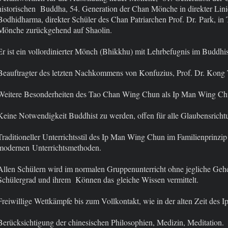
historischen Buddha, 54. Generation der Chan Mönche in direkter Lini
Bodhidharma, direkter Schüler des Chan Patriarchen Prof. Dr. Park, in 
Mönche zurückgehend auf Shaolin.
Er ist ein vollordinierter Mönch (Bhikkhu) mit Lehrbefugnis im Buddhi
Beauftragter des letzten Nachkommens von Konfuzius, Prof. Dr. Kong
Weitere Besonderheiten des Tao Chan Wing Chun als Ip Man Wing Chu
Keine Notwendigkeit Buddhist zu werden, offen für alle Glaubensricht
Traditioneller Unterrichtsstil des Ip Man Wing Chun im Familienprinzip
modernen Unterrichtsmethoden.
Allen Schülern wird im normalen Gruppenunterricht ohne jegliche Geh
Schülergrad und ihrem Können das gleiche Wissen vermittelt.
Freiwillige Wettkämpfe bis zum Vollkontakt, wie in der alten Zeit des
Berücksichtigung der chinesischen Philosophien, Medizin, Meditation.