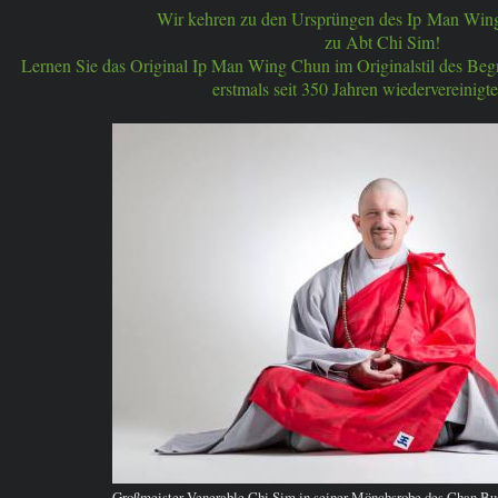
Wir kehren zu den Ursprüngen des Ip Man Win
zu Abt Chi Sim!
Lernen Sie das Original Ip Man Wing Chun im Originalstil des Beg
erstmals seit 350 Jahren wiedervereinigte
Großmeister Venerable Chi Sim in seiner Mönchsrobe des Chan Bu