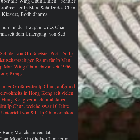
über alle Wing Chun Linien, Schüler
Großmeister Ip Man, Schüler des Chan
n Klosters, Bodhidharma.
Chun mit der Hauptlinie des Chan
rma seit dem Untergang von Süd
Schüler von Großmeister Prof. Dr. Ip
deutschsprachigen Raum für Ip Man
 Ip Man Wing Chun, davon seit 1996
 Hong Kong.
s unter Großmeister Ip Chun, aufgrund
weitwohnsitz in Hong Kong seit vielen
in Hong Kong verbracht und daher
 Sifu Ip Chun, welche zwar 10 Jahre
 Unterricht von Sifu Ip Chun erhalten
g Bang Mönchsuniversität,
Chan Mönche in direkter Linie zum