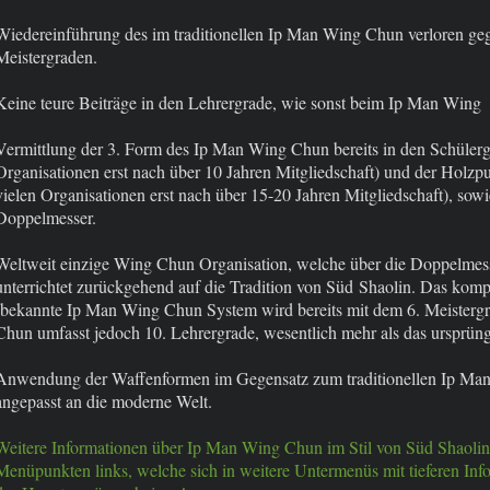
Wiedereinführung des im traditionellen Ip Man Wing Chun verloren g
Meistergraden.
Keine teure Beiträge in den Lehrergrade, wie sonst beim Ip Man Wing
Vermittlung der 3. Form des Ip Man Wing Chun bereits in den Schülerg
Organisationen erst nach über 10 Jahren Mitgliedschaft) und der Holzp
vielen Organisationen erst nach über 15-20 Jahren Mitgliedschaft), sow
Doppelmesser.
Weltweit einzige Wing Chun Organisation, welche über die Doppelme
unterrichtet zurückgehend auf die Tradition von Süd Shaolin. Das komp
bekannte Ip Man Wing Chun System wird bereits mit dem 6. Meisterg
Chun umfasst jedoch 10. Lehrergrade, wesentlich mehr als das ursprü
Anwendung der Waffenformen im Gegensatz zum traditionellen Ip Man
angepasst an die moderne Welt.
Weitere Informationen über Ip Man Wing Chun im Stil von Süd Shaolin 
Menüpunkten links, welche sich in weitere Untermenüs mit tieferen Info