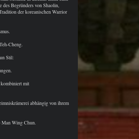
e des Begründers von Shaolin,
Tradition der koreanischen Warrior
smus.
 Teh-Cheng.
n Stil:
ungen.
 kombiniert mit
eimniskrämerei abhängig von ihrem
 Ip Man Wing Chun.